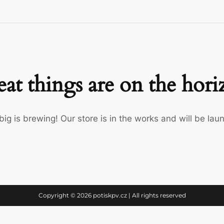
at things are on the hor
ig is brewing! Our store is in the works and will be lau
Copyright © 2026 potiskpv.cz | All rights reserved