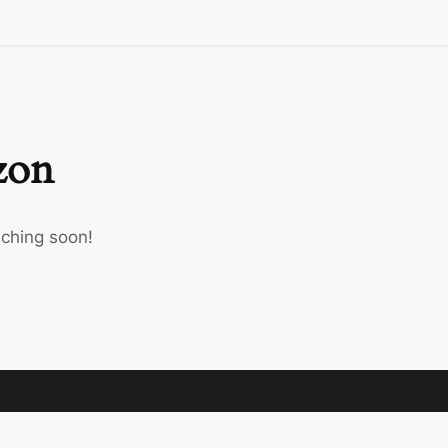
izon
nching soon!