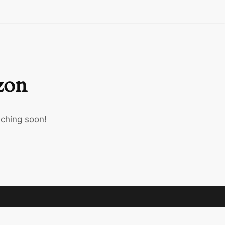
izon
nching soon!