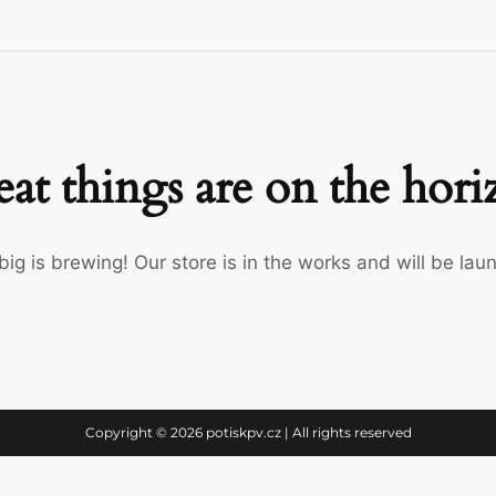
at things are on the hor
ig is brewing! Our store is in the works and will be lau
Copyright © 2026 potiskpv.cz | All rights reserved