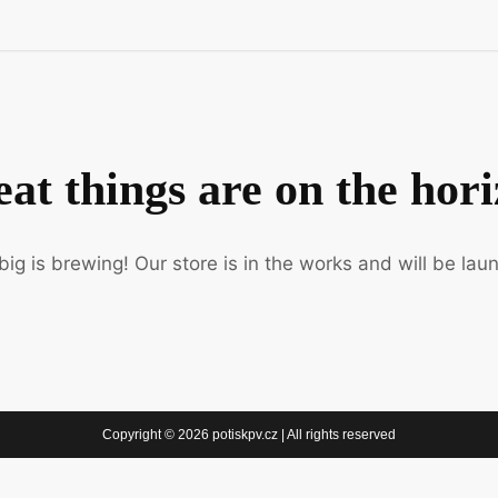
at things are on the hor
ig is brewing! Our store is in the works and will be lau
Copyright © 2026 potiskpv.cz | All rights reserved