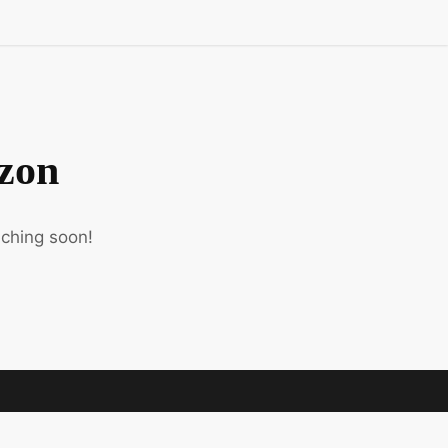
izon
nching soon!