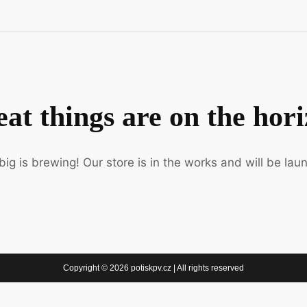
at things are on the hor
ig is brewing! Our store is in the works and will be lau
Copyright © 2026 potiskpv.cz | All rights reserved