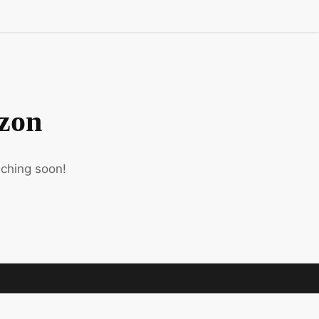
izon
nching soon!