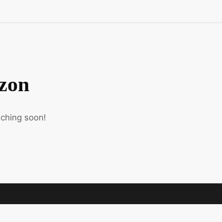
izon
nching soon!