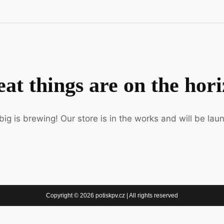
at things are on the hor
ig is brewing! Our store is in the works and will be lau
Copyright © 2026 potiskpv.cz | All rights reserved